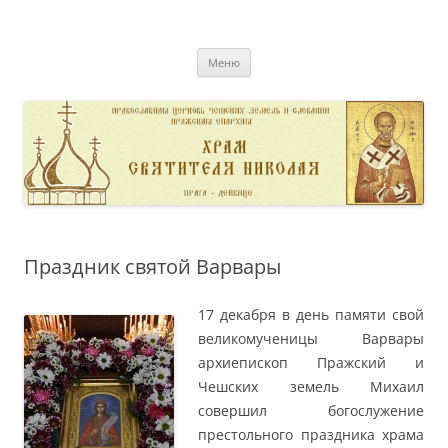
Перейти
к
pravoslavnik
содержимому
сайт домовой церкви свт. Николая в Дейвице
Меню
Праздник святой Варвары
17 декабря в день памяти свой
великомученицы Варвары
архиепископ Пражский и
Чешских земель Михаил
совершил богослужение
престольного праздника храма