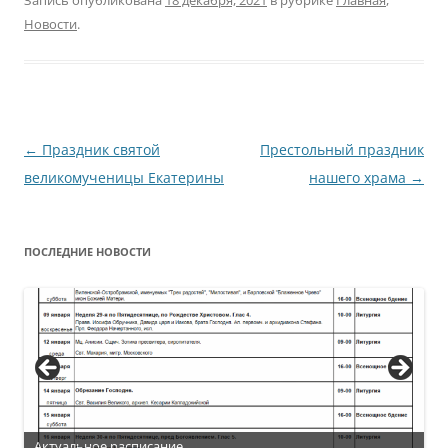
Запись опубликована
18 декабря, 2021
в рубрике
Главная
,
Новости
.
Навигация
←
Праздник святой
Престольный праздник
по
великомученицы Екатерины
нашего храма
→
записям
ПОСЛЕДНИЕ НОВОСТИ
Актуальное расписание