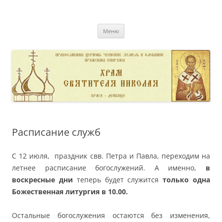
Перейти
к
pravoslavnik
содержимому
сайт домовой церкви свт. Николая в Дейвице
Меню
Расписание служб
С 12
июля, праздник свв. Петра и Павла,
переходим на
летнее расписание богослужений. А именно,
в
воскресные дни
теперь будет служится
только одна
Божественная литургия в 10.00.
Остальные богослужения остаются без изменения,