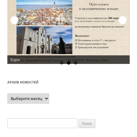
ари
АРХИВ НОВОСТЕЙ
Архив
новостей
Найти: