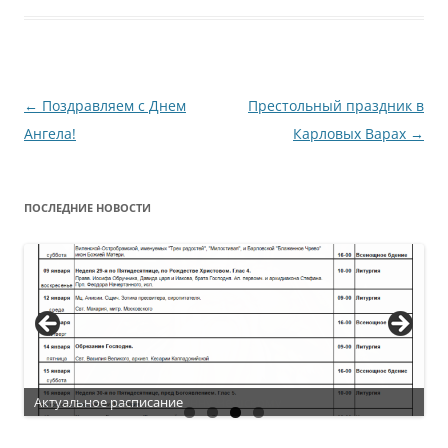
Навигация
←
Поздравляем с Днем
Престольный праздник в
по
Ангела!
Карловых Варах
→
записям
ПОСЛЕДНИЕ НОВОСТИ
Актуальное расписание