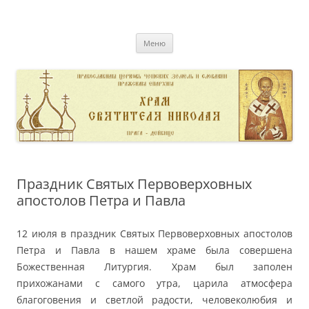
Перейти
к
pravoslavnik
содержимому
сайт домовой церкви свт. Николая в Дейвице
Меню
Праздник Святых Первоверховных
апостолов Петра и Павла
12 июля в праздник Святых Первоверховных апостолов
Петра и Павла в нашем храме была совершена
Божественная Литургия. Храм был заполен
прихожанами с самого утра, царила атмосфера
благоговения и светлой радости, человеколюбия и