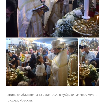
Запись опубликована
13 июля, 2022
в рубрике
Главная
,
Жизнь
прихода
,
Новости
.