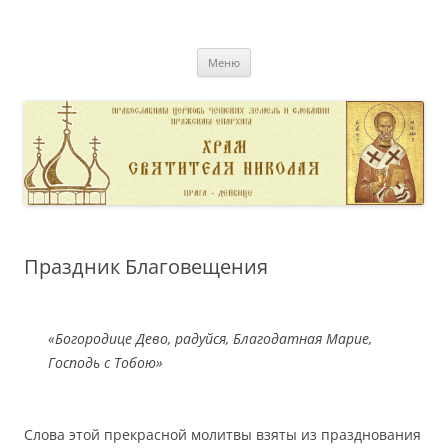
Перейти
к
pravoslavnik
содержимому
сайт домовой церкви свт. Николая в Дейвице
Меню
Праздник Благовещения
«Богородице Дево, радуйся, Благодатная Марие,
Господь с Тобою»
Слова этой прекрасной молитвы взяты из празднования