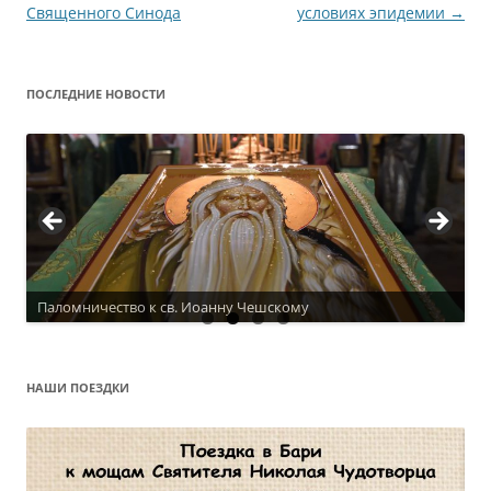
по
Священного Синода
условиях эпидемии
→
записям
ПОСЛЕДНИЕ НОВОСТИ
Паломничество к св. Иоанну Чешскому
Актуальное расписание
НАШИ ПОЕЗДКИ