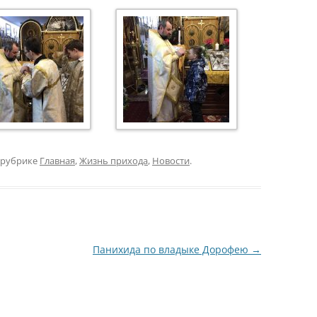
 рубрике
Главная
,
Жизнь прихода
,
Новости
.
Панихида по владыке Дорофею
→