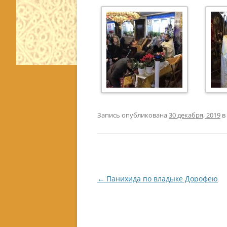
Запись опубликована
30 декабря, 2019
в
Навигация
←
Панихида по владыке Дорофею
по
записям