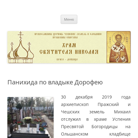
Перейти
к
pravoslavnik
содержимому
сайт домовой церкви свт. Николая в Дейвице
Меню
Панихида по владыке Дорофею
30 декабря 2019 года
архиепископ Пражский и
Чешских земель Михаил
отслужил в храме Успения
Пресвятой Богородицы на
Ольшанском кладбище