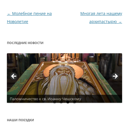
Навигация
←
Молебное пение на
Многая лета нашему
по
Новолетие
архипастырю
→
записям
ПОСЛЕДНИЕ НОВОСТИ
Паломничество к св. Иоанну Чешскому
Актуальное расписание
НАШИ ПОЕЗДКИ