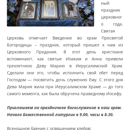
ный
праздник
церковног
о года.
Святая
Церковь отмечает Введение во храм Пресвятой
Богородицы – праздник, который пришел к нам из
Церковного Предания. В этот день христиане
вспоминают, как святые Иоаким и Анна привели
трехлетнюю Деву Марию в Иерусалимский Храм.
Сделали они это, чтобы исполнить свой обет перед
Господом — посвятить дочь служению Ему. С этого дня
Дева Мария жила при Иерусалимском Храме — до того
самого момента, как была обручена праведному Иосифу.
Приглашаем на праздничное богослужение в наш храм.
Начало Божественной литургии в 9.00, часы в 8.30.
Всенощное бдение с освящением хлебов: