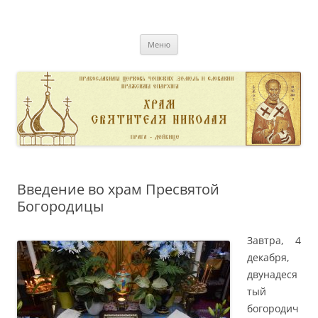
Перейти
к
pravoslavnik
содержимому
сайт домовой церкви свт. Николая в Дейвице
Меню
Введение во храм Пресвятой
Богородицы
Завтра, 4
декабря,
двунадеся
тый
богородич