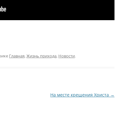
рике
Главная
,
Жизнь прихода
,
Новости
.
На месте крещения Христа
→