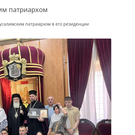
им патриархом
усалимским патриархом в его резиденции
Остров Корфу