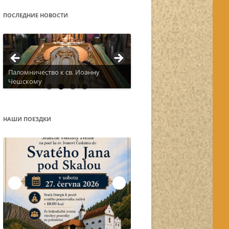
ПОСЛЕДНИЕ НОВОСТИ
Паломничество к св. Иоанну
Чешскому
Актуальное расписание
НАШИ ПОЕЗДКИ
Остров Корфу