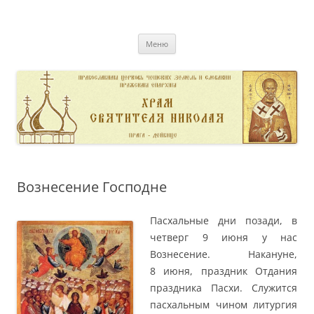
Перейти
к
pravoslavnik
содержимому
сайт домовой церкви свт. Николая в Дейвице
Меню
Вознесение Господне
Пасхальные дни позади, в
четверг 9 июня у нас
Вознесение. Накануне,
8 июня, праздник Отдания
праздника Пасхи. Служится
пасхальным чином литургия