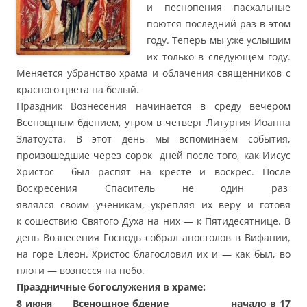
и песнопения пасхальные
поются последний раз в этом
году. Теперь мы уже услышим
их только в следующем году.
Меняется убранство храма и облачения священников с
красного цвета на белый.
Праздник Вознесения начинается в среду вечером
Всенощным бдением, утром в четверг Литургия Иоанна
Златоуста. В этот день мы вспоминаем события,
произошедшие через сорок дней после того, как Иисус
Христос был распят на кресте и воскрес. После
Воскресения Спаситель не один раз
являлся своим ученикам, укрепляя их веру и готовя
к сошествию Святого Духа на них — к Пятидесятнице. В
день Вознесения Господь собрал апостолов в Вифании,
на горе Елеон. Христос благословил их и — как был, во
плоти — вознесся на небо.
Праздничные богослужения в храме:
8 июня Всенощное бдение начало в 17