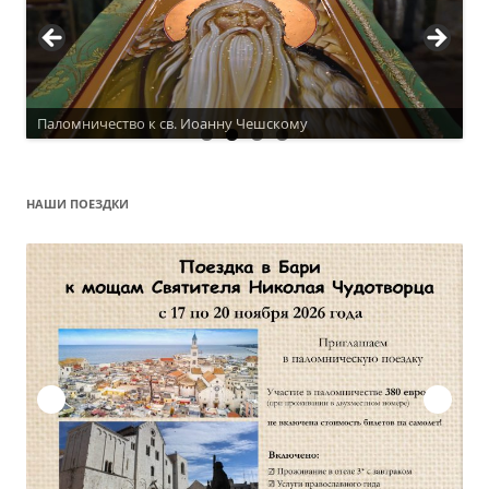
Паломничество к св. Иоанну Чешскому
Актуальное расписание
НАШИ ПОЕЗДКИ