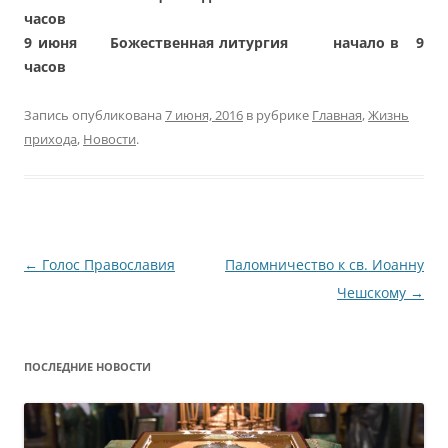
часов
9 июня Божественная литургия начало в 9
часов
Запись опубликована
7 июня, 2016
в рубрике
Главная
,
Жизнь
прихода
,
Новости
.
Навигация
←
Голос Православия
Паломничество к св. Иоанну
по
Чешскому
→
записям
ПОСЛЕДНИЕ НОВОСТИ