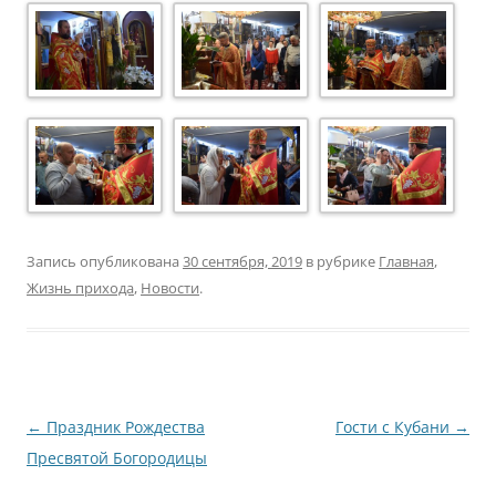
Запись опубликована
30 сентября, 2019
в рубрике
Главная
,
Жизнь прихода
,
Новости
.
Навигация
←
Праздник Рождества
Гости с Кубани
→
по
Пресвятой Богородицы
записям