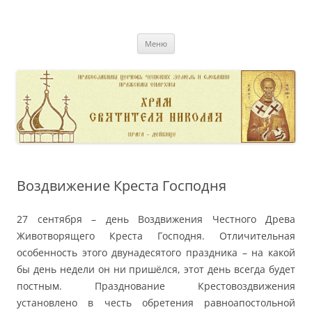
Перейти
к
pravoslavnik
содержимому
сайт домовой церкви свт. Николая в Дейвице
Меню
Воздвижение Креста Господня
27 сентября – день Воздвижения Честного Древа
Животворящего Креста Господня. Отличительная
особенность этого двунадесятого праздника – на какой
бы день недели он ни пришёлся, этот день всегда будет
постным. Празднование Крестовоздвижения
установлено в честь обретения равноапостольной