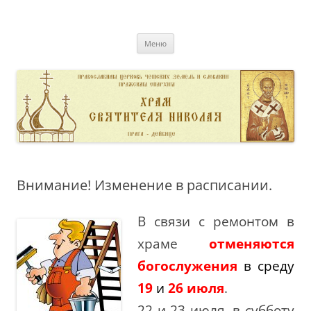
Перейти
к
pravoslavnik
содержимому
сайт домовой церкви свт. Николая в Дейвице
Меню
Внимание! Изменение в расписании.
В связи с ремонтом в
храме
отменяются
богослужения
в среду
19
и
26 июля
.
22 и 23 июля, в субботу