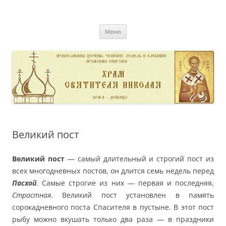
Перейти
к
pravoslavnik
содержимому
сайт домовой церкви свт. Николая в Дейвице
Меню
Великий пост
Великий пост
— самый длительный и строгий пост из
всех многодневных постов, он длится семь недель пeред
Пасхой
. Самые строгие из них — первая и последняя,
Страстная
. Великий пост установлен в память
сорокадневного поста Спасителя в пустыне. В этот пост
рыбу можно вкушать только два раза — в праздники