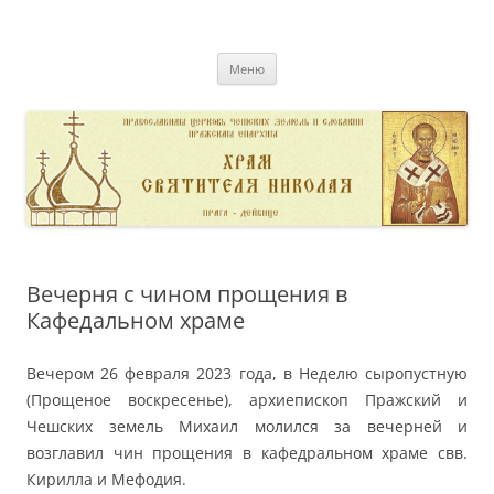
Перейти
к
pravoslavnik
содержимому
сайт домовой церкви свт. Николая в Дейвице
Меню
Вечерня с чином прощения в
Кафедальном храме
Вечером 26 февраля 2023 года, в Неделю сыропустную
(Прощеное воскресенье), архиепископ Пражский и
Чешских земель Михаил молился за вечерней и
возглавил чин прощения в кафедральном храме свв.
Кирилла и Мефодия.