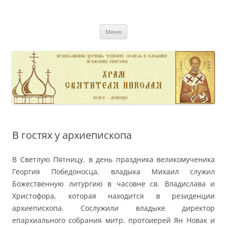
Перейти
к
pravoslavnik
содержимому
сайт домовой церкви свт. Николая в Дейвице
Меню
В гостях у архиепископа
В Светлую Пятницу, в день праздника великомученика
Георгия Победоносца, владыка Михаил служил
Божественную литургию в часовне св. Владислава и
Христофора, которая находится в резиденции
архиепископа. Сослужили владыке директор
епархиального собрания митр. протоиерей Ян Новак и