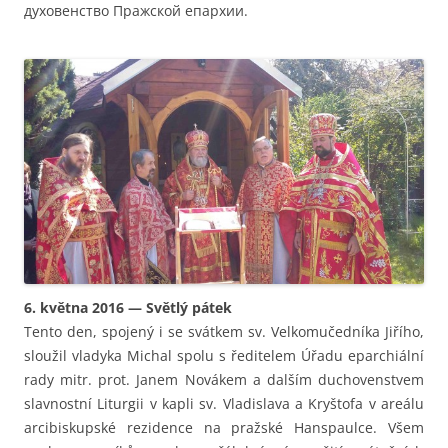
духовенство Пражской епархии.
6. května 2016 — Světlý pátek
Tento den, spojený i se svátkem sv. Velkomučedníka Jiřího,
sloužil vladyka Michal spolu s ředitelem Úřadu eparchiální
rady mitr. prot. Janem Novákem a dalším duchovenstvem
slavnostní Liturgii v kapli sv. Vladislava a Kryštofa v areálu
arcibiskupské rezidence na pražské Hanspaulce. Všem