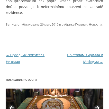
spolupracovníkům pak popřál krásné prožití svátečních
dnů a pozval je k neformálnímu posezení na zahradě
rezidence.
Запись опубликована
26 мая, 2016
в рубрике
Главная
,
Новости
.
Навигация
←
Праздник святителя
По стопам Кирилла и
по
Николая
Мефодия
→
записям
ПОСЛЕДНИЕ НОВОСТИ