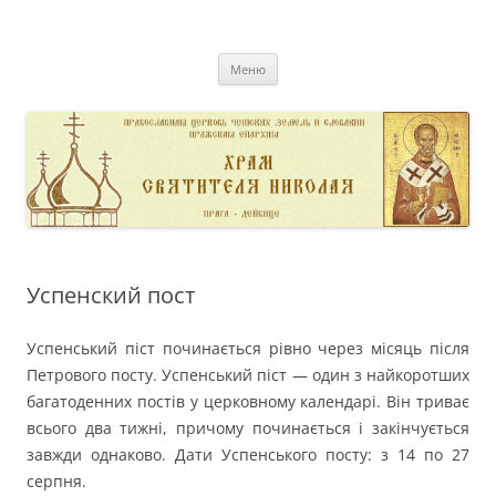
Перейти
к
pravoslavnik
содержимому
сайт домовой церкви свт. Николая в Дейвице
Меню
Успенский пост
Успенський піст починається рівно через місяць після
Петрового посту. Успенський піст — один з найкоротших
багатоденних постів у церковному календарі. Він триває
всього два тижні, причому починається і закінчується
завжди однаково. Дати Успенського посту: з 14 по 27
серпня.