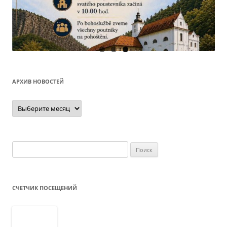
О
АРХИВ НОВОСТЕЙ
Архив
новостей
Найти:
СЧЕТЧИК ПОСЕЩЕНИЙ