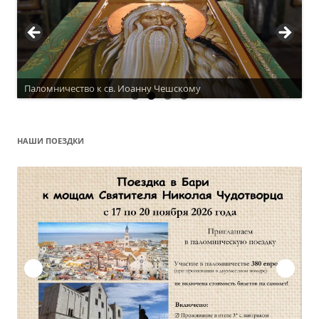
Паломничество к св. Иоанну Чешскому
Актуальное расписание
НАШИ ПОЕЗДКИ