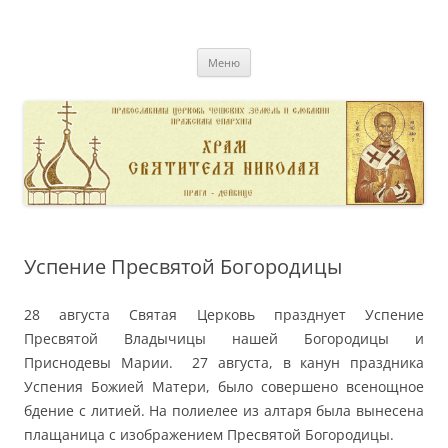
Перейти
к
pravoslavnik
содержимому
сайт домовой церкви свт. Николая в Дейвице
Меню
Успение Пресвятой Богородицы
28 августа Святая Церковь празднует Успение
Пресвятой Владычицы нашей Богородицы и
Приснодевы Марии. 27 августа, в канун праздника
Успения Божией Матери, было совершено всенощное
бдение с литией. На полиелее из алтаря была вынесена
плащаница с изображением Пресвятой Богородицы.