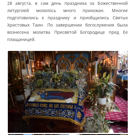
28 августа, в сам день праздника за Божественной
литургией молилось много прихожан. Многие
подготовились к празднику и приобщились Святых
Христовых Таин. По завершении богослужения была
вознесена молитва Пресвятой Богородице пред Ее
плащаницей.