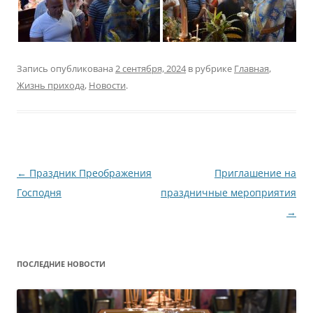
Запись опубликована
2 сентября, 2024
в рубрике
Главная
,
Жизнь прихода
,
Новости
.
Навигация
←
Праздник Преображения
Приглашение на
по
Господня
праздничные мероприятия
записям
→
ПОСЛЕДНИЕ НОВОСТИ