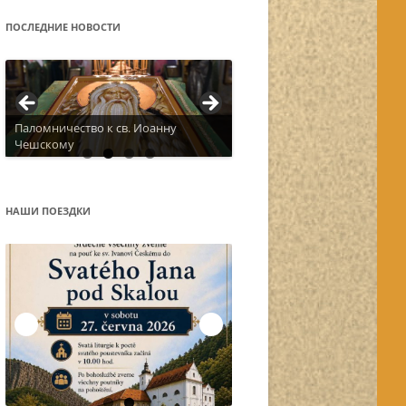
ПОСЛЕДНИЕ НОВОСТИ
Паломничество к св. Иоанну
Чешскому
Актуальное расписание
НАШИ ПОЕЗДКИ
Остров Корфу