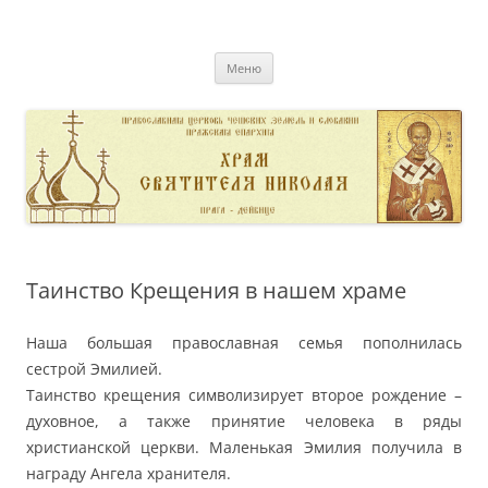
Перейти
к
pravoslavnik
содержимому
сайт домовой церкви свт. Николая в Дейвице
Меню
Таинство Крещения в нашем храме
Наша большая православная семья пополнилась
сестрой Эмилией.
Таинство крещения символизирует второе рождение –
духовное, а также принятие человека в ряды
христианской церкви. Маленькая Эмилия получила в
награду Ангела хранителя.