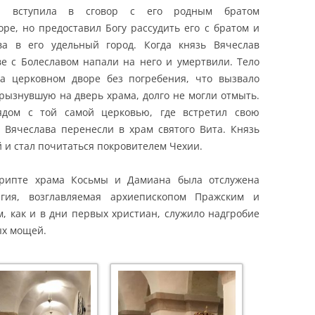
а вступила в сговор с его родным братом
оре, но предоставил Богу рассудить его с братом и
а в его удельный город. Когда князь Вячеслав
ве с Болеславом напали на него и умертвили. Тело
а церковном дворе без погребения, что вызвало
брызнувшую на дверь храма, долго не могли отмыть.
ядом с той самой церковью, где встретил свою
 Вячеслава перенесли в храм святого Вита. Князь
й и стал почитаться покровителем Чехии.
крипте храма Косьмы и Дамиана была отслужена
ргия, возглавляемая архиепископом Пражским и
, как и в дни первых христиан, служило надгробие
тых мощей.