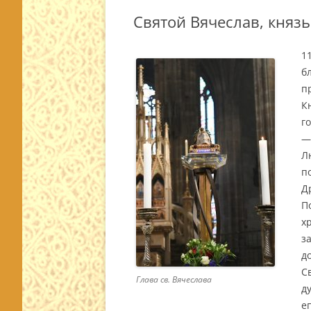
Святой Вячеслав, княз
1
б
п
К
г
—
Л
п
Д
П
х
з
д
С
Глава св. Вячеслава
д
Остр
е