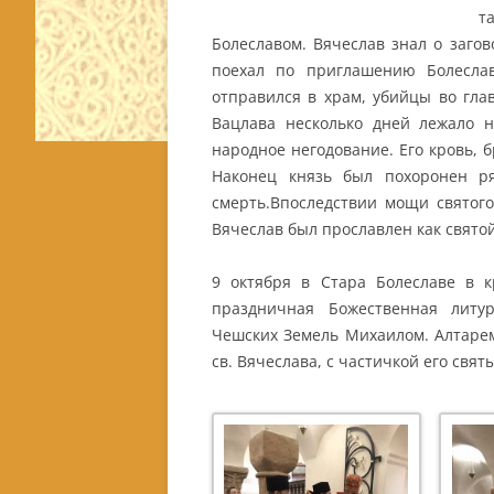
т
Болеславом. Вячеслав знал о загов
поехал по приглашению Болеслав
отправился в храм, убийцы во гла
Вацлава несколько дней лежало н
народное негодование. Его кровь, 
Наконец князь был похоронен р
смерть.Впоследствии мощи святого
Вячеслав был прославлен как свято
9 октября в Стара Болеславе в 
праздничная Божественная литу
Чешских Земель Михаилом. Алтарем
св. Вячеслава, с частичкой его свя