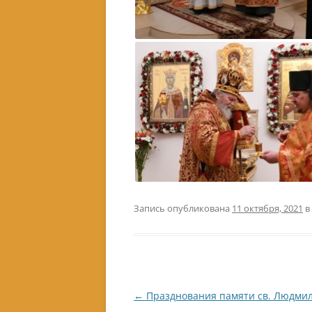
Запись опубликована
11 октября, 2021
в
Навигация
←
Празднования памяти св. Людми