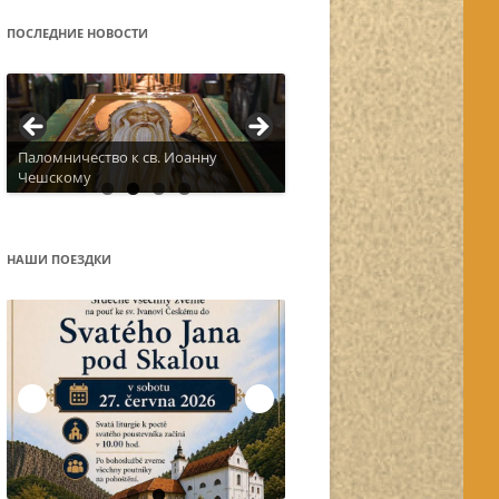
ПОСЛЕДНИЕ НОВОСТИ
Паломничество к св. Иоанну
Чешскому
Актуальное расписание
НАШИ ПОЕЗДКИ
Остров Корфу