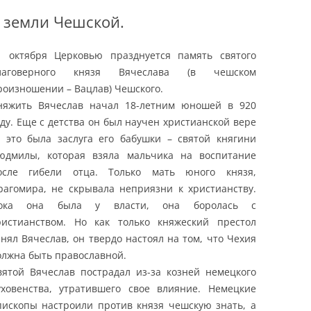
ь земли Чешской.
1 октября Церковью празднуется память святого
лаговерного князя Вячеслава (в чешском
роизношении – Вацлав) Чешского.
няжить Вячеслав начал 18-летним юношей в 920
оду. Еще с детства он был научен христианской вере
 это была заслуга его бабушки – святой княгини
юдмилы, которая взяла мальчика на воспитание
осле гибели отца. Только мать юного князя,
рагомира, не скрывала неприязни к христианству.
ока она была у власти, она боролась с
ристианством. Но как только княжеский престол
анял Вячеслав, он твердо настоял на том, что Чехия
олжна быть православной.
вятой Вячеслав пострадал из-за козней немецкого
уховенства, утратившего свое влияние. Немецкие
ов Корфу
пископы настроили против князя чешскую знать, а