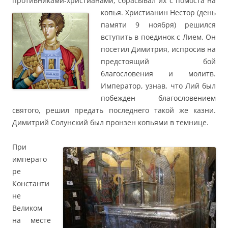
противниками-христианами, сбрасывал их с помоста на
копья.
Христианин Нестор (день
памяти 9 ноября) решился
вступить в поединок с Лием. Он
посетил Димитрия, испросив на
предстоящий бой
благословения и молитв.
Император, узнав, что Лий был
побежден благословением
святого, решил предать последнего такой же казни.
Димитрий Солунский был пронзен копьями в темнице.
При
императо
ре
Константи
не
Великом
на месте