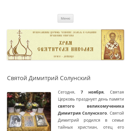
Перейти
к
pravoslavnik
содержимому
сайт домовой церкви свт. Николая в Дейвице
Меню
Святой Димитрий Солунский
Сегодня,
7 ноября
, Святая
Церковь празднует день памяти
святого великомученика
Димитрия Солунского
.
Святой
Димитрий родился в семье
тайных христиан, отец его