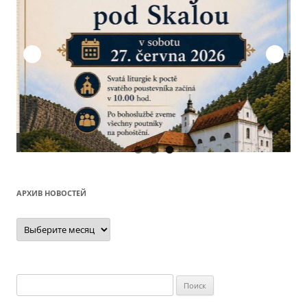
О
АРХИВ НОВОСТЕЙ
Архив
новостей
Найти: