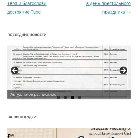
по
Твоя и благослови
в день престольного
записям
достояние Твое
праздника
→
ПОСЛЕДНИЕ НОВОСТИ
Актуальное расписание
НАШИ ПОЕЗДКИ