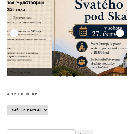
О
АРХИВ НОВОСТЕЙ
Архив
новостей
Найти: