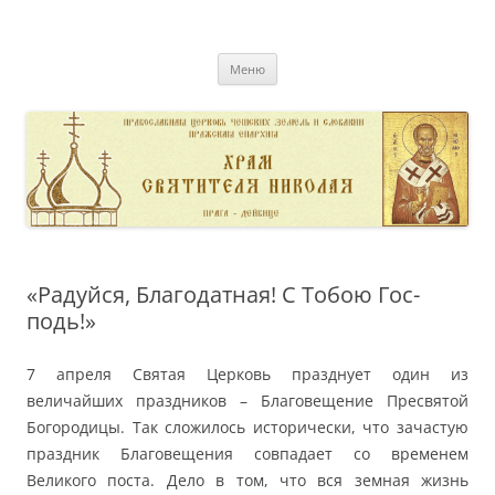
Перейти
к
pravoslavnik
содержимому
сайт домовой церкви свт. Николая в Дейвице
Меню
«Ра­дуй­ся, Бла­го­дат­ная! С То­бою Гос­
подь!»
7 апреля Святая Церковь празднует один из
величайших праздников – Благовещение Пресвятой
Богородицы. Так сложилось исторически, что зачастую
праздник Благовещения совпадает со временем
Великого поста. Дело в том, что вся земная жизнь