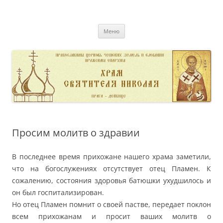
Перейти
к
pravoslavnik
содержимому
сайт домовой церкви свт. Николая в Дейвице
Меню
Просим молитв о здравии
В последнее время прихожане нашего храма заметили,
что на богослужениях отсутствует отец Пламен. К
сожалению, состояния здоровья батюшки ухудшилось и
он был госпитализирован.
Но отец Пламен помнит о своей пастве, передает поклон
всем прихожанам и просит ваших молитв о