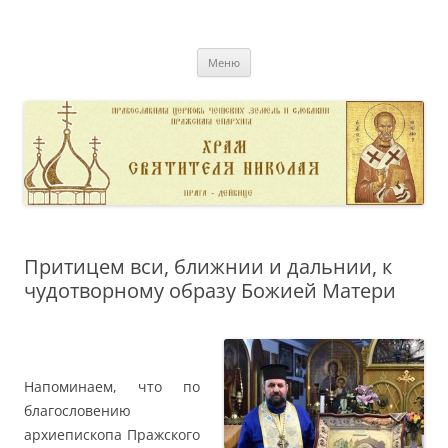
Перейти
к
pravoslavnik
содержимому
сайт домовой церкви свт. Николая в Дейвице
Меню
Притицем вси, ближнии и дальнии, к
чудотворному образу Божией Матери
Напоминаем, что по
благословению
архиепископа Пражского