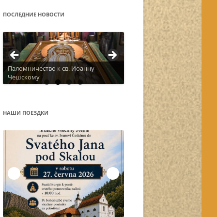
ПОСЛЕДНИЕ НОВОСТИ
Паломничество к св. Иоанну
Чешскому
Актуальное расписание
НАШИ ПОЕЗДКИ
Остров Корфу