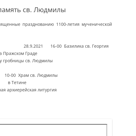
память св. Людмилы
вященные празднованию 1100-летия мученической
28.9.2021 16-00 Базилика св. Георгия
а Пражском Граде
 у гробницы св. Людмилы
 10-00 Храм св. Людмилы
в Тетине
ая архиерейская литургия
Остров Корфу