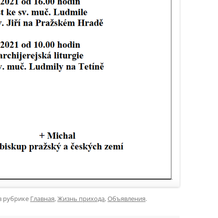
в рубрике
Главная
,
Жизнь прихода
,
Объявления
.