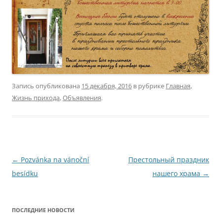
Запись опубликована
15 декабря, 2016
в рубрике
Главная
,
Жизнь прихода
,
Объявления
.
Навигация
←
Pozvánka na vánoční
Престольный праздник
по
besídku
нашего храма
→
записям
ПОСЛЕДНИЕ НОВОСТИ