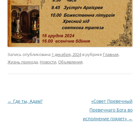
Запись опубликована
1 декабря, 2024
в рубрике
Главная
,
Жизнь прихода
,
Новости
,
Объявления
.
Навигация
←
Где ты, Адам?
«Совет Превечный
по
Превечнаго Бога во
записям
исполнение грядет»
→