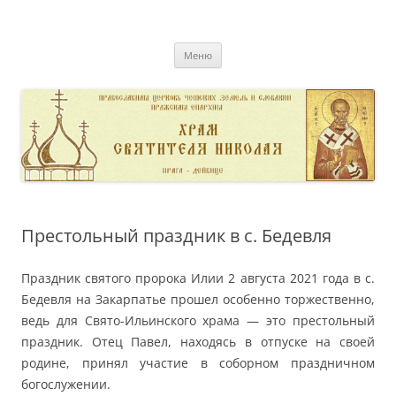
Перейти
к
pravoslavnik
содержимому
сайт домовой церкви свт. Николая в Дейвице
Меню
Престольный праздник в с. Бедевля
Праздник святого пророка Илии 2 августа 2021 года в с.
Бедевля на Закарпатье прошел особенно торжественно,
ведь для Свято-Ильинского храма — это престольный
праздник. Отец Павел, находясь в отпуске на своей
родине, принял участие в соборном праздничном
богослужении.