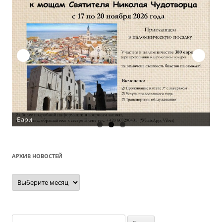
О
АРХИВ НОВОСТЕЙ
Архив
новостей
Найти: