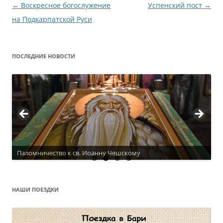
Навигация
←
Воскресное богослужение
Успенский пост
→
по
на Подкарпатской Руси
записям
ПОСЛЕДНИЕ НОВОСТИ
Актуальное расписание
НАШИ ПОЕЗДКИ