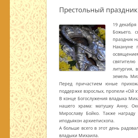
Престольный праздник
19 декабря
Божьего, 
праздник н
Накануне 
освящение
святител
литургия, 
земель Мих
Перед причастием юные прихожа
поддержке взрослых, пропели «Ой х
В конце Богослужения владыка Ми
нашего храма: матушку Анну, О
Мирославу Бойко. Также награду 
иподьякон архиепископа.
А больше всего в этот день радова
владыки Михаила.