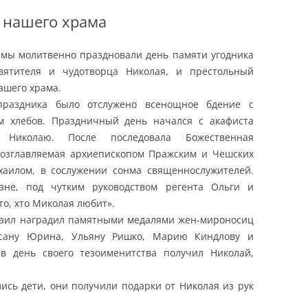
 нашего храма
 мы молитвенно праздновали день памяти угодника
святителя и чудотворца Николая, и престольный
ашего храма.
праздника было отслужено всенощное бдение с
м хлебов. Праздничный день начался с акафиста
ю Николаю. После последовала Божественная
возглавляемая архиепископом Пражским и Чешских
аилом, в сослужении сонма священнослужителей.
не, под чутким руководством регента Ольги и
то, хто Миколая любит».
хаил наградил памятными медалями жен-мироносиц
ксану Юрина, Ульяну Ришко, Марию Киндлову и
в день своего тезоименитства получил Николай,
лись дети, они получили подарки от Николая из рук