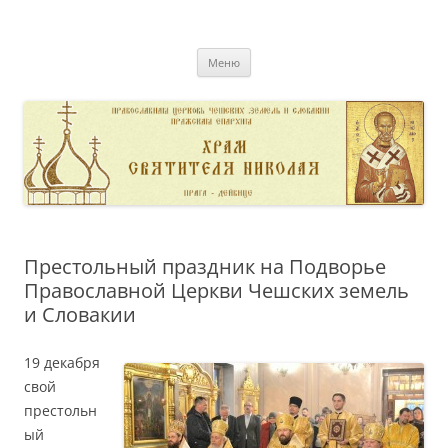
Перейти
к
pravoslavnik
содержимому
сайт домовой церкви свт. Николая в Дейвице
Меню
Престольный праздник на Подворье
Православной Церкви Чешских земель
и Словакии
19 декабря
свой
престольн
ый