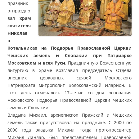
праздник
отпраздно
вал
храм
святителя
Николая
в
Котельниках на Подворье Православной Церкви
Чешских земель и Словакии при Патриархе
Московском и всея Руси.
Праздничную Божественную
литургию в храме возглавил председатель Отдела
внешних церковных связей Московского
Патриархата митрополит Волоколамский Иларион. В
этот день отмечалось 17-летие со дня основания
московского Подворья Православной Церкви Чешских
земель и Словакии.
Владыка Михаил, архиепископ Пражский и Чешских
земель также присутствовал на празднике. С 2000 по
2006 года владыка Михаил, тогда протопресвитер
Михаил Дандар, был представителем Православной