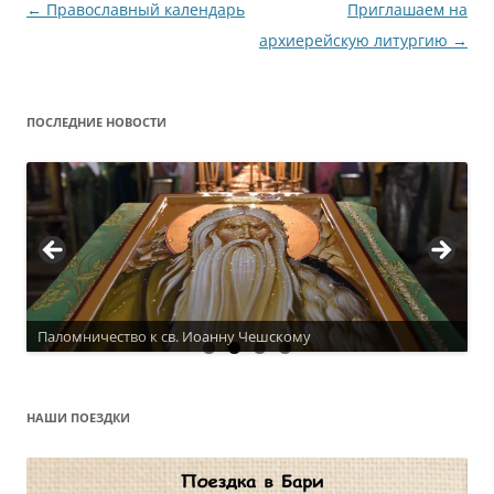
Навигация
←
Православный календарь
Приглашаем на
по
архиерейскую литургию
→
записям
ПОСЛЕДНИЕ НОВОСТИ
Паломничество к св. Иоанну Чешскому
Актуальное расписание
НАШИ ПОЕЗДКИ