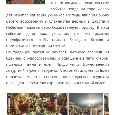
мы вспоминали евангельское
событие, когда на горе Фавор
для укрепления веры учеников Господь явил им образ
Своего воскресения и блаженства верных в Царствии
Небесной, показав Свою божественную природу. В этом
событии дано нам указание, как мы должны
преобразиться, чтобы стяжать благодать Божию и
просветиться нетварным светом.
По традиции праздник начался накануне всенощным
бдением с благословением и освящением пяти хлебов,
пшеницы, вина и елея. Продолжился Божественной
литургией в день праздника. А после богослужения была
прочитана молитва на освящение плодов нового урожая
и священнослужители окропили корзины святой водой.