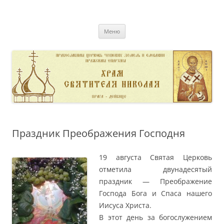
Перейти
к
pravoslavnik
содержимому
сайт домовой церкви свт. Николая в Дейвице
Меню
Праздник Преображения Господня
19 августа Святая Церковь
отметила двунадесятый
праздник — Преображение
Господа Бога и Спаса нашего
Иисуса Христа.
В этот день за богослужением