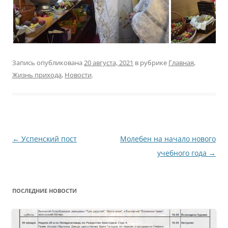
Запись опубликована
20 августа, 2021
в рубрике
Главная
,
Жизнь прихода
,
Новости
.
Навигация
←
Успенский пост
Молебен на начало нового
по
учебного года
→
записям
ПОСЛЕДНИЕ НОВОСТИ