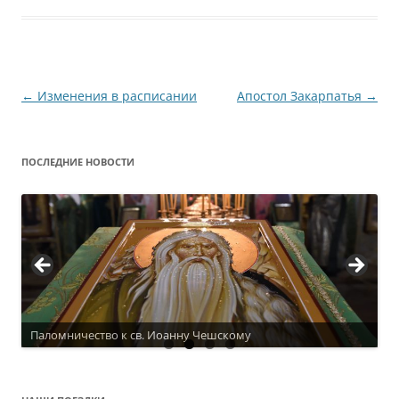
Навигация
←
Изменения в расписании
Апостол Закарпатья
→
по
записям
ПОСЛЕДНИЕ НОВОСТИ
Паломничество к св. Иоанну Чешскому