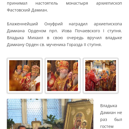
принимал настоятель монастыря архиепископ
Фастовский Дамиан.
Блаженнейший Онуфрий наградил архиепископа
Дамиана Орденом прп. Иова Почаевского I ступня.
Владыка Михаил в свою очередь вручил владыке
Дамиану Орден св. мученика Горазда II ступня.
Владыка
Дамиан не
раз был
гостем