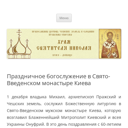
Перейти
к
pravoslavnik
содержимому
сайт домовой церкви свт. Николая в Дейвице
Меню
Праздничное богослужение в Свято-
Введенском монастыре Киева
1 декабря владыка Михаил, архиепископ Пражский и
Чешских земель, сослужил Божественную литургию в
Свято-Введенском мужском монастыре Киева, которую
возглавил Блаженнейший Митрополит Киевский и всея
Украины Онуфрий. В это день поздравления с 60-летием