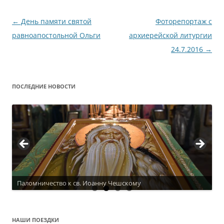
Навигация
←
День памяти святой
Фоторепортаж с
по
равноапостольной Ольги
архиерейской литургии
записям
24.7.2016
→
ПОСЛЕДНИЕ НОВОСТИ
Паломничество к св. Иоанну Чешскому
НАШИ ПОЕЗДКИ