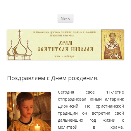
Перейти
к
pravoslavnik
содержимому
сайт домовой церкви свт. Николая в Дейвице
Меню
Поздравляем с Днем рождения.
Сегодня свое 11-летие
отпраздновал юный алтарник
Дионисий. По христианской
традиции он встретил свой
дальнейших год жизни с
молитвой в храме,