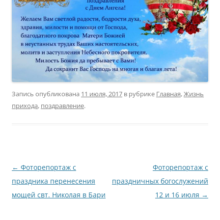
Запись опубликована
11 июля, 2017
в рубрике
Главная
,
Жизнь
прихода
,
поздравление
.
Навигация
←
Фоторепортаж с
Фоторепортаж с
по
праздника перенесения
праздничных богослужений
записям
мощей свт. Николая в Бари
12 и 16 июля
→