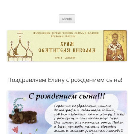
Перейти
к
pravoslavnik
содержимому
сайт домовой церкви свт. Николая в Дейвице
Меню
Поздравляем Елену с рождением сына!