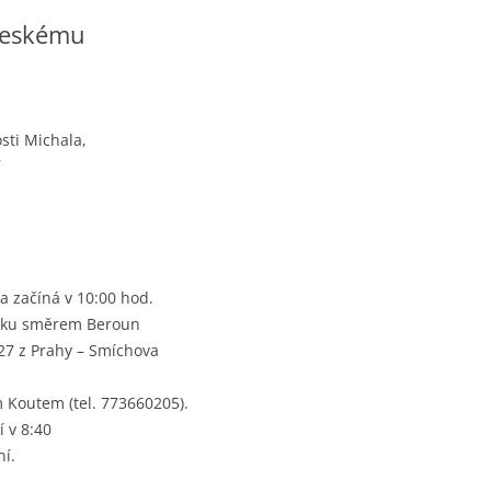
Českému
sti Michala,
í
ka začíná v 10:00 hod.
vlaku směrem Beroun
7:27 z Prahy – Smíchova
 Koutem (tel. 773660205).
í v 8:40
í.
Остров Корфу