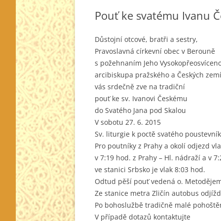
Pouť ke svatému Ivanu 
Důstojní otcové, bratři a sestry,
Pravoslavná církevní obec v Berouně
s požehnaním Jeho Vysokopřeosvíceno
arcibiskupa pražského a Českých zem
vás srdečně zve na tradiční
pouť ke sv. Ivanovi Českému
do Svatého Jana pod Skalou
V sobotu 27. 6. 2015
Sv. liturgie k poctě svatého poustevní
Pro poutníky z Prahy a okolí odjezd 
v 7:19 hod. z Prahy – Hl. nádraží a v 
ve stanici Srbsko je vlak 8:03 hod.
Odtud pěší pouť vedená o. Metodějem
Ze stanice metra Zličín autobus odjížd
Po bohoslužbě tradičně malé pohoštěn
V případě dotazů kontaktujte