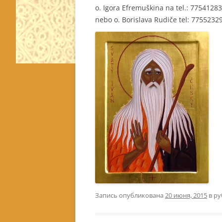
o. Igora Efremuškina na tel.: 775412
nebo o. Borislava Rudiče tel: 7755232
Запись опубликована
20 июня, 2015
в р