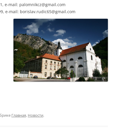
831, e-mail: palomnikcz@gmail.com
99, e-mail: borislav.rudic65@gmail.com
убрике
Главная
,
Новости
.