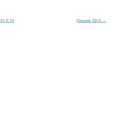
31.5.15
Греция 2015
→