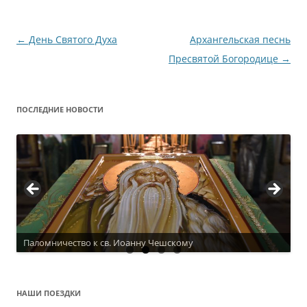
Навигация
←
День Святого Духа
Архангельская песнь
по
Пресвятой Богородице
→
записям
ПОСЛЕДНИЕ НОВОСТИ
Паломничество к св. Иоанну Чешскому
Актуальное расписание
НАШИ ПОЕЗДКИ