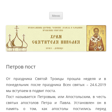
Перейти
к
pravoslavnik
содержимому
сайт домовой церкви свт. Николая в Дейвице
Меню
Петров пост
От праздника Святой Троицы прошла неделя и в
понедельник после праздника Всех святых – 24.6.2019
мы вступаем в подвиг поста.
Пост называется Петровым, или Апостольским, в честь
святых апостолов Петра и Павла. Установлен он в
память о том, как апостолы постились перед