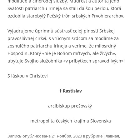
modlitieb a činorodej služby. Múdrosť a autorita Jeho
Svätosti patriarchu Irineja sa stali ďalšou perlou, ktorá
ozdobila starobylý Pečský trón srbských Prvohierarchov.
Vyjadrujeme úprimnú sústrasť celej plnosti Srbskej
pravoslávnej cirkvi, s vrúcnym srdcom sa modlíme za
zosnulého patriarchu Irineja a veríme, že milosrdný
Hospodin, Ktorý «nie je Bohom mŕtvych, ale živých»,
ubytuje Svojho služobníka «v príbytkoch spravodlivých»!
S láskou v Christovi
† Rastislav
arcibiskup prešovský
metropolita českých krajín a Slovenska
Запись опубликована
21 ноября, 2020
в рубрике
Главная
,