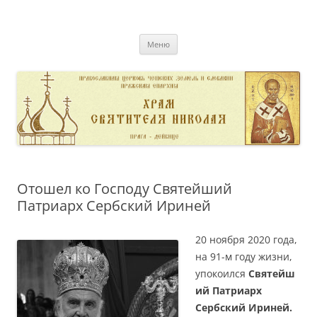
Перейти
к
pravoslavnik
содержимому
сайт домовой церкви свт. Николая в Дейвице
Меню
Отошел ко Господу Святейший
Патриарх Сербский Ириней
20 ноября 2020 года,
на 91-м году жизни,
упокоился
Святейш
ий Патриарх
Сербский Ириней.