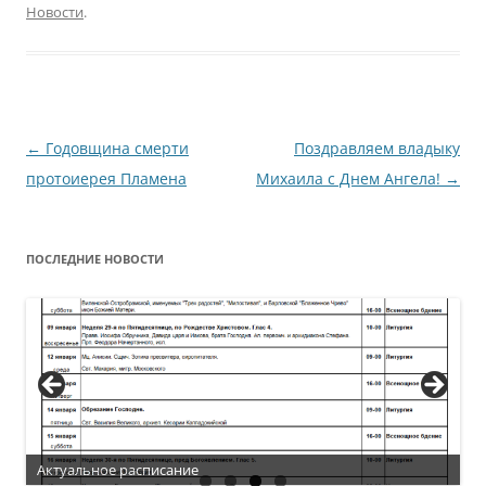
Новости
.
Навигация
←
Годовщина смерти
Поздравляем владыку
по
протоиерея Пламена
Михаила с Днем Ангела!
→
записям
ПОСЛЕДНИЕ НОВОСТИ
Актуальное расписание