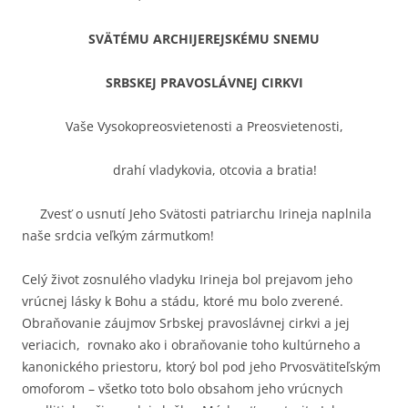
SVÄTÉMU ARCHIJEREJSKÉMU SNEMU
SRBSKEJ PRAVOSLÁVNEJ CIRKVI
Vaše Vysokopreosvietenosti a Preosvietenosti,
drahí vladykovia, otcovia a bratia!
Zvesť o usnutí Jeho Svätosti patriarchu Irineja naplnila
naše srdcia veľkým zármutkom!
Celý život zosnulého vladyku Irineja bol prejavom jeho
vrúcnej lásky k Bohu a stádu, ktoré mu bolo zverené.
Obraňovanie záujmov Srbskej pravoslávnej cirkvi a jej
veriacich, rovnako ako i obraňovanie toho kultúrneho a
kanonického priestoru, ktorý bol pod jeho Prvosvätiteľským
omoforom – všetko toto bolo obsahom jeho vrúcnych