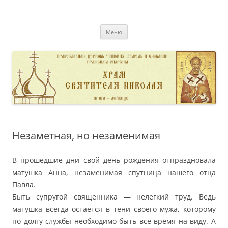
Перейти
к
pravoslavnik
содержимому
сайт домовой церкви свт. Николая в Дейвице
Меню
Незаметная, но незаменимая
В прошедшие дни свой день рождения отпраздновала
матушка Анна, незаменимая спутница нашего отца
Павла.
Быть супругой священника — нелегкий труд. Ведь
матушка всегда остается в тени своего мужа, которому
по долгу службы необходимо быть все время на виду. А