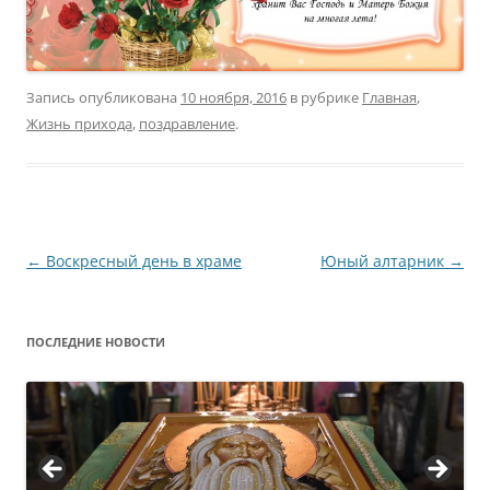
Запись опубликована
10 ноября, 2016
в рубрике
Главная
,
Жизнь прихода
,
поздравление
.
Навигация
←
Воскресный день в храме
Юный алтарник
→
по
записям
ПОСЛЕДНИЕ НОВОСТИ