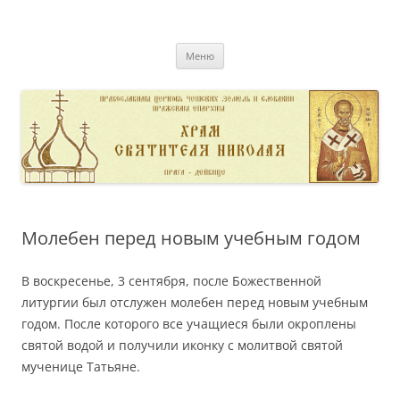
Перейти
к
pravoslavnik
содержимому
сайт домовой церкви свт. Николая в Дейвице
Меню
Молебен перед новым учебным годом
В воскресенье, 3 сентября, после Божественной
литургии был отслужен молебен перед новым учебным
годом. После которого все учащиеся были окроплены
святой водой и получили иконку с молитвой святой
мученице Татьяне.