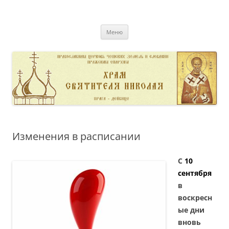
Перейти
к
pravoslavnik
содержимому
сайт домовой церкви свт. Николая в Дейвице
Меню
Изменения в расписании
С
10
сентября
в
воскресн
ые дни
вновь