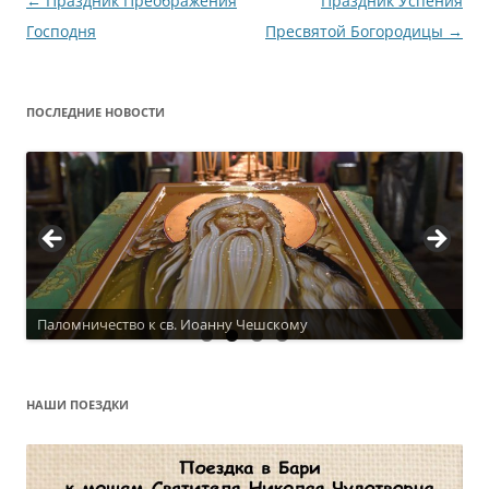
Навигация
←
Праздник Преображения
Праздник Успения
по
Господня
Пресвятой Богородицы
→
записям
ПОСЛЕДНИЕ НОВОСТИ
Паломничество к св. Иоанну Чешскому
Актуальное расписание
НАШИ ПОЕЗДКИ