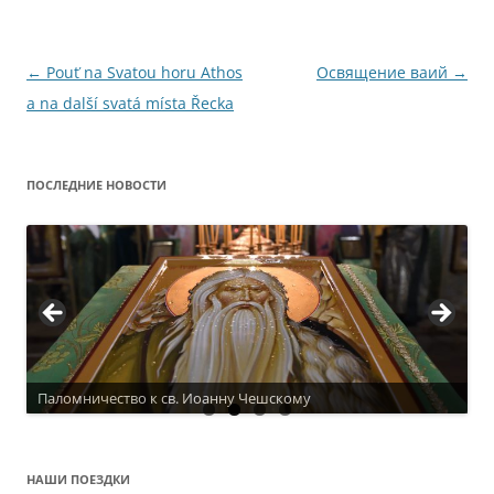
Навигация
←
Pouť na Svatou horu Athos
Освящение ваий
→
по
a na další svatá místa Řecka
записям
ПОСЛЕДНИЕ НОВОСТИ
Паломничество к св. Иоанну Чешскому
НАШИ ПОЕЗДКИ