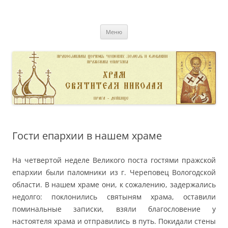
Перейти
к
pravoslavnik
содержимому
сайт домовой церкви свт. Николая в Дейвице
Меню
Гости епархии в нашем храме
На четвертой неделе Великого поста гостями пражской
епархии были паломники из г. Череповец Вологодской
области. В нашем храме они, к сожалению, задержались
недолго: поклонились святыням храма, оставили
поминальные записки, взяли благословение у
настоятеля храма и отправились в путь. Покидали стены