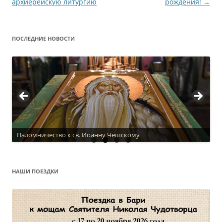
по
архиерейскую литургию
рождения!
→
записям
ПОСЛЕДНИЕ НОВОСТИ
Паломничество к св. Иоанну Чешскому
Актуальное расписание
НАШИ ПОЕЗДКИ