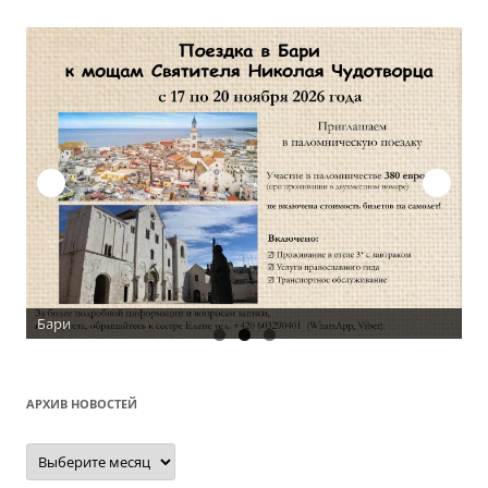
О
АРХИВ НОВОСТЕЙ
Архив
новостей