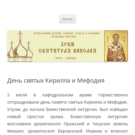
Перейти
к
pravoslavnik
содержимому
сайт домовой церкви свт. Николая в Дейвице
Меню
День святых Кирилла и Мефодия
5 июля в кафедральном храме торжественно
отпраздновали день памяти святых Кирилла и Мефодия.
Утром, до начала божественной литургии, был освящен
новый престол храма. Божественную литургию
возглавили архиепископ Пражский и Чешских земель
Михаил, архиепископ Бероунский Иоаким и епископ