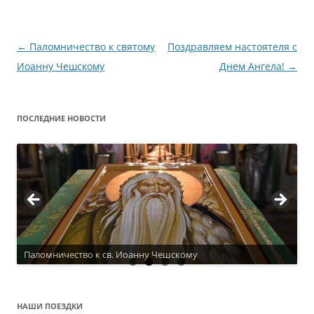
Навигация
←
Паломничество к святому
Поздравляем настоятеля с
по
Иоанну Чешскому
Днем Ангела!
→
записям
ПОСЛЕДНИЕ НОВОСТИ
Актуальное расписание
НАШИ ПОЕЗДКИ