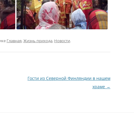
ике
Главная
,
Жизнь прихода
,
Новости
.
Гости из Северной Финляндии в нашем
храме
→