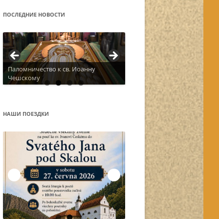
ПОСЛЕДНИЕ НОВОСТИ
Паломничество к св. Иоанну
Чешскому
Актуальное расписание
НАШИ ПОЕЗДКИ
Остров Корфу