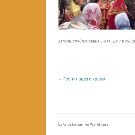
Запись опубликована
6 мая, 2017
в рубр
Навигация
←
Гости нашего храма
по
записям
Сайт работает на WordPress