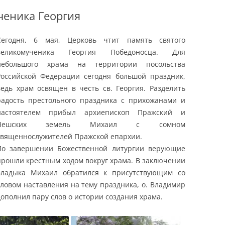
ченика Георгия
Сегодня, 6 мая, Церковь чтит память святого
великомученика Георгия Победоносца. Для
небольшого храма на территории посольства
Российской Федерации сегодня большой праздник,
ведь храм освящен в честь св. Георгия. Разделить
радость престольного праздника с прихожанами и
настоятелем прибыл архиепископ Пражский и
Чешских земель Михаил с сомном
священнослужителей Пражской епархии.
По завершении Божественной литургии верующие
прошли крестным ходом вокруг храма. В заключении
владыка Михаил обратился к присутствующим со
словом наставления на тему праздника, о. Владимир
дополнил пару слов о истории создания храма.
стров Корфу