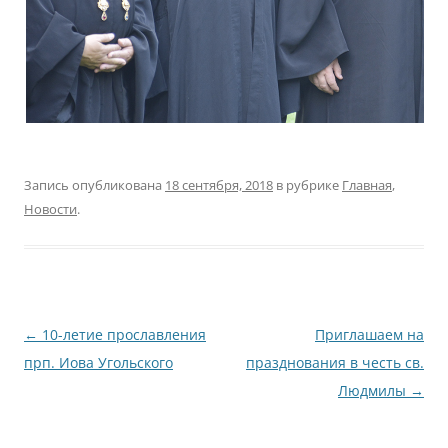
Запись опубликована
18 сентября, 2018
в рубрике
Главная
,
Новости
.
Навигация
←
10-летие прославления
Приглашаем на
по
прп. Иова Угольского
празднования в честь св.
записям
Людмилы
→