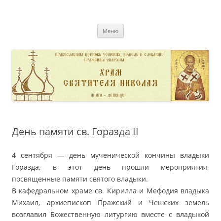
Перейти
к
pravoslavnik
содержимому
сайт домовой церкви свт. Николая в Дейвице
Меню
День памяти св. Горазда II
4 сентября — день мученической кончины владыки
Горазда, в этот день прошли мероприятия,
посвященные памяти святого владыки.
В кафедральном храме св. Кирилла и Мефодия владыка
Михаил, архиепископ Пражский и Чешских земель
возглавил Божественную литургию вместе с владыкой