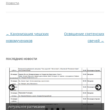
Новости
.
Навигация
←
Канонизация чешских
Освящение сретенских
по
новомучеников
свечей
→
записям
ПОСЛЕДНИЕ НОВОСТИ
Актуальное расписание