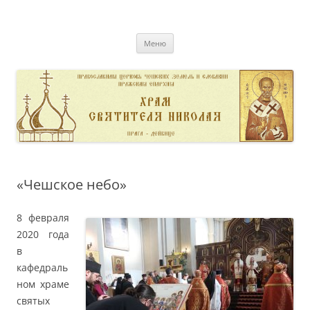
Перейти
к
pravoslavnik
содержимому
сайт домовой церкви свт. Николая в Дейвице
Меню
«Чешское небо»
8 февраля
2020 года
в
кафедраль
ном храме
святых