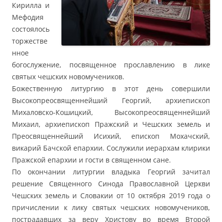
Кирилла и
Мефодия
состоялось
торжестве
нное
богослужение, посвященное прославлению в лике
святых чешских новомучеников.
Божественную литургию в этот день совершили
Высокопреосвященнейший Георгий, архиепископ
Михаловско-Кошицкий, Высокопреосвященнейший
Михаил, архиепископ Пражский и Чешских земель и
Преосвященнейший Исихий, епископ Мохачский,
викарий Бачской епархии. Сослужили иерархам клирики
Пражской епархии и гости в священном сане.
По окончании литургии владыка Георгий зачитал
решение Священного Синода Православной Церкви
Чешских земель и Словакии от 10 октября 2019 года о
причислении к лику святых чешских новомучеников,
пострадавших за веру Христову во время Второй