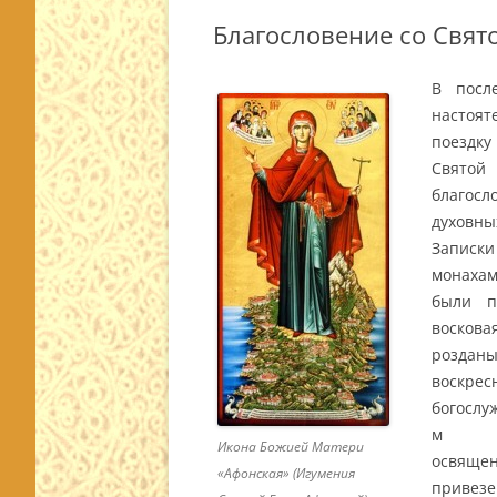
Благословение со Свят
В посл
настоят
поездк
Святой
благос
духовны
Записк
монахам
были п
восков
роздан
воскрес
богослу
м б
Икона Божией Матери
освяще
«Афонская» (Игумения
привез