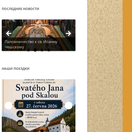
ПОСЛЕДНИЕ НОВОСТИ
Паломничество к св. Иоанну
Чешскому
Актуальное расписание
НАШИ ПОЕЗДКИ
Остров Корфу