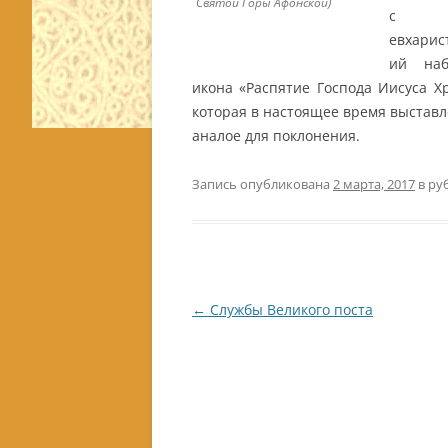
Святой Горы Афонской)
с А
евхарис
ий на
икона «Распятие Господа Иисуса Хр
которая в настоящее время выставл
аналое для поклонения.
Запись опубликована
2 марта, 2017
в ру
Навигация
←
Службы Великого поста
по
записям