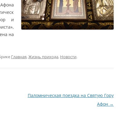
фона
тическ
бор и
иста»,
ена на
брике
Главная
,
Жизнь прихода
,
Новости
.
Паломническая поездка на Святую Гору
Афон
→