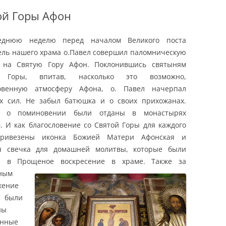
ой Горы Афон
еднюю неделю перед началом Великого поста
ель нашего храма о.Павел совершил паломническую
у на Святую Гору Афон. Поклонившись святыням
 Горы, впитав, насколько это возможно,
ловенную атмосферу Афона, о. Павел начерпал
х сил. Не забыл батюшка и о своих прихожанах.
и о поминовении были отданы в монастырях
. И как благословение со Святой Горы для каждого
ривезены иконка Божией Матери Афонская и
ая свечка для домашней молитвы, которые были
ы в Прощеное воскресение в храме.
Также за
ным
жение
ыли
ны
Остров Корфу
енные