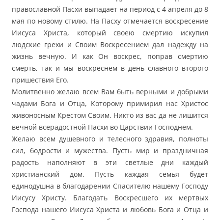
православной Пасхи выпадает на период с 4 апреля до 8
мая по новому стилю. На Пасху отмечается воскресение
Иисуса Христа, который своею смертию искупил
людские грехи и Своим Воскресением дал надежду на
жизнь вечную. И как Он воскрес, поправ смертию
смерть, так и мы воскреснем в день славного второго
пришествия Его.
Молитвенно желаю всем Вам быть верными и добрыми
чадами Бога и Отца, Которому примирил нас Христос
живоносным Крестом Своим. Никто из вас да не лишится
вечной всерадостной Пасхи во Царствии Господнем.
Желаю всем душевного и телесного здравия, полноты
сил, бодрости и мужества. Пусть мир и праздничная
радость наполняют в эти светлые дни каждый
христианский дом. Пусть каждая семья будет
единодушна в благодарении Спасителю нашему Господу
Иисусу Христу. Благодать Воскресшего их мертвых
Господа нашего Иисуса Христа и любовь Бога и Отца и