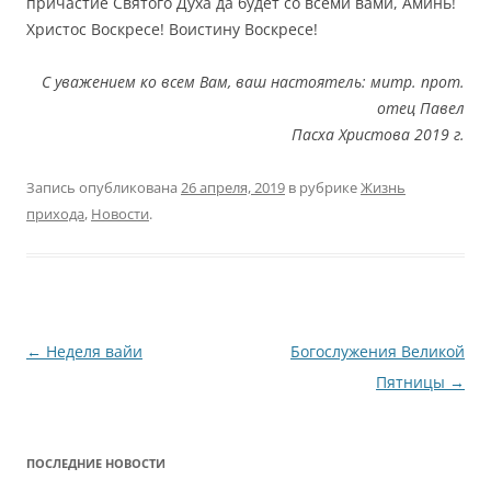
причастие Святого Духа да будет со всеми вами, Аминь!
Христос Воскресе! Воистину Воскресе!
С уважением ко всем Вам, ваш настоятель: митр. прот.
отец Павел
Пасха Христова 2019 г.
Запись опубликована
26 апреля, 2019
в рубрике
Жизнь
прихода
,
Новости
.
Навигация
←
Неделя вайи
Богослужения Великой
по
Пятницы
→
записям
ПОСЛЕДНИЕ НОВОСТИ