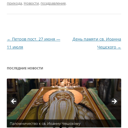
прихода
,
Новости
,
поздравление
.
Навигация
←
Петров пост. 27 июня —
День памяти св. Иоанна
по
11 июля
Чешского
→
записям
ПОСЛЕДНИЕ НОВОСТИ
Паломничество к св. Иоанну Чешскому