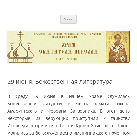
Перейти
к
pravoslavnik
содержимому
сайт домовой церкви свт. Николая в Дейвице
Меню
29 июня. Божественная литература
В среду 29 июня в нашем храме служилась
Божественная литургия в честь памяти Тихона
Амафунтского и Феофана Затворника. В этот день
некоторые из верующих приступили к таинству
Исповеди и принятию Тела и Крови Христовых. Также
молились за богослужением о именинниках: о почетном