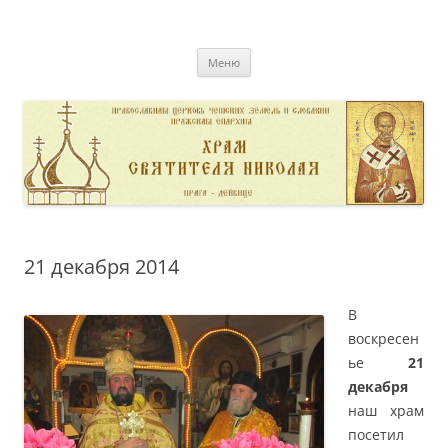
Перейти
к
pravoslavnik
содержимому
сайт домовой церкви свт. Николая в Дейвице
Меню
21 декабря 2014
В
воскресен
ье
21
декабря
наш храм
посетил