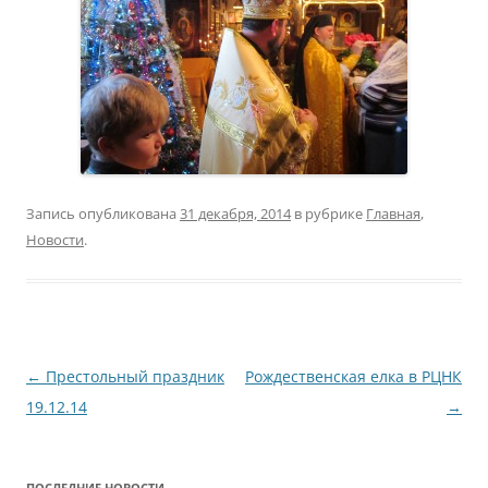
Запись опубликована
31 декабря, 2014
в рубрике
Главная
,
Новости
.
Навигация
←
Престольный праздник
Рождественская елка в РЦНК
по
19.12.14
→
записям
ПОСЛЕДНИЕ НОВОСТИ